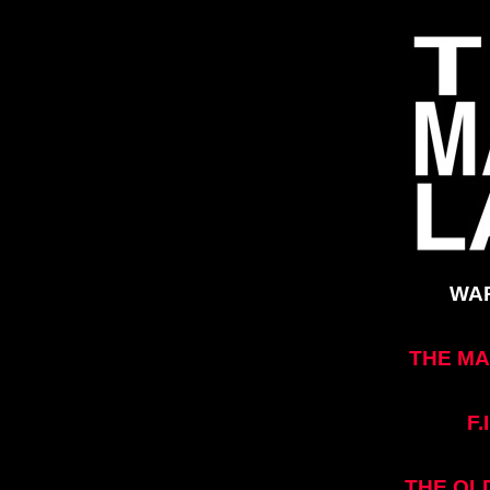
WA
THE M
F.
THE OL